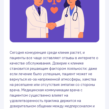
Сегодня конкуренция среди клиник растет, и
пациенты все чаще оставляют отзывы в интернете о
качестве обслуживания. Доверие к клинике
становится решающим фактором лояльности: даже
если лечение было успешным, пациент может не
ПОЛУЧИТЕ БОНУС К
вернуться из-за напряженной атмосферы, хамства
на ресепшене или отсутствия эмпатии со стороны
ОСНОВНОЙ УСЛУГЕ!
врача. Медицинская коммуникации врача с
пациентом существенно влияет на
Введите номер телефона и нажмите
удовлетворенность практика держится на
кнопку
«Крутить колесо»
доверительном общении между медперсоналом и