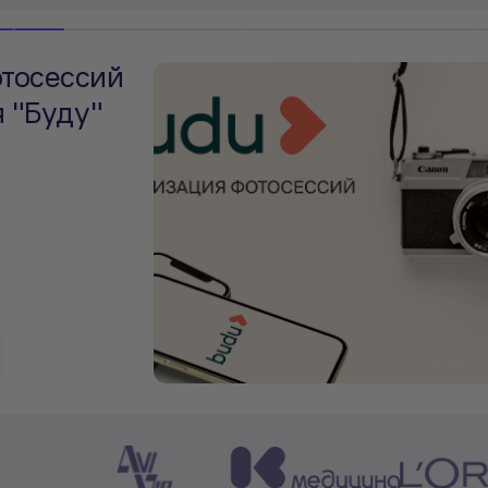
отосессий
 "Буду"