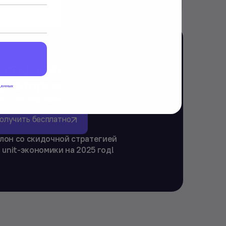
 открываем доступ
у авторскому гайду:
данных
ках для медицинского бизнеса»
олучить бесплатно
лон со скидочной стратегией
 unit-экономики на 2025 год!