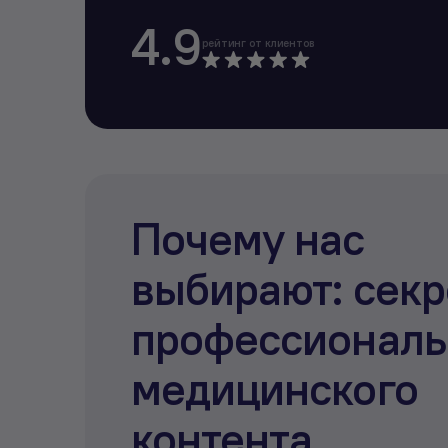
4.9
рейтинг от клиентов
Почему нас
выбирают: сек
профессиональ
медицинского
контента