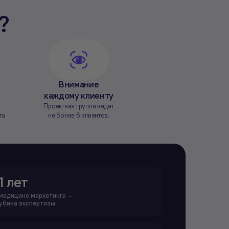
?
Внимание
каждому клиенту
я
Проектная группа ведет
та
не более 6 клиентов.
1 лет
 медицине маркетинга —
лубина экспертизы