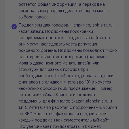
остаётся общая информация, а переход на
региональные разделы делается через меню
выбора города.
Поддомены для городов. Например, spb.site.ru,
kazan.site.ru. Поддомены поисковики
воспринимают почти как отдельные сайты, но
они могут наследовать часть репутации
основного домена. Поддомены позволяют гибко
адаптировать контент под регион (например,
можно даже немного менять дизайн или
структуру для разных городов при
необходимости). Такой подход оправдан, если
филиалов не слишком много (до 10) и хочется
несколько обособить их продвижение. Пример:
сеть клиник «Алан Клиник» использует
поддомены для филиалов (kazan.alanclinic.ru и
т.п.). Учтите, что работая с поддоменами, усилия
по SEO множатся: фактически продвигается
каждый поддомен как самостоятельный сайт,
что увеличивает трудозатраты и бюджет.