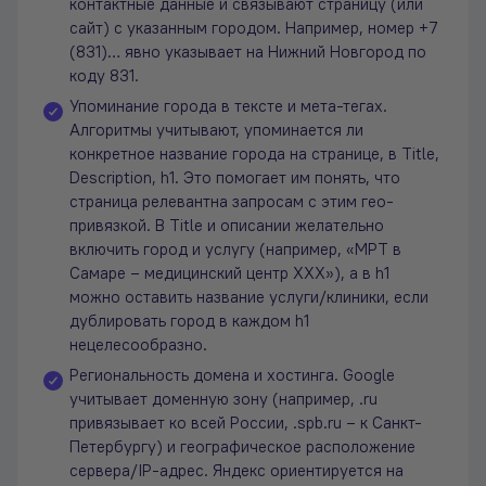
контактные данные и связывают страницу (или
сайт) с указанным городом. Например, номер +7
(831)… явно указывает на Нижний Новгород по
коду 831.
Упоминание города в тексте и мета-тегах.
Алгоритмы учитывают, упоминается ли
конкретное название города на странице, в Title,
Description, h1. Это помогает им понять, что
страница релевантна запросам с этим гео-
привязкой. В Title и описании желательно
включить город и услугу (например, «МРТ в
Самаре – медицинский центр ХХХ»), а в h1
можно оставить название услуги/клиники, если
дублировать город в каждом h1
нецелесообразно.
Региональность домена и хостинга. Google
учитывает доменную зону (например, .ru
привязывает ко всей России, .spb.ru – к Санкт-
Петербургу) и географическое расположение
сервера/IP-адрес. Яндекс ориентируется на