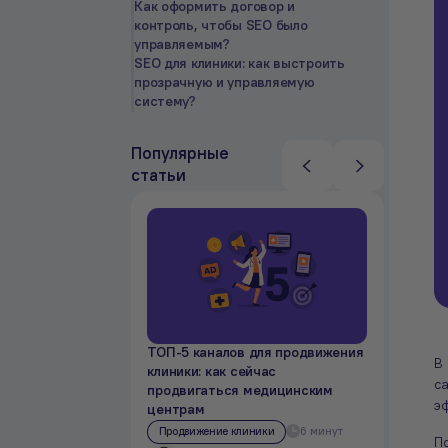
Как оформить договор и
контроль, чтобы SEO было
управляемым?
SEO для клиники: как выстроить
прозрачную и управляемую
систему?
Популярные
статьи
ТОП-5 каналов для продвижения
Продв
В
клиники: как сейчас
стать
са
продвигаться медицинским
марке
э
центрам
рекл
Продвижение клиники
6 минут
SEO
П