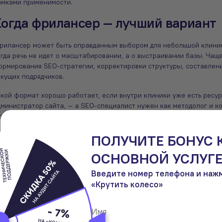
амками применимости.
огда фрилансер — лучший вариант
рилансер может быть оправданным выбором для небольшой клиники
гда речь не идет о масштабировании, а о выстраивании базы. Чаще
ормирования SEO-стратегии, корректировки структуры, составлени
кущих подрядчиков.
акой формат хорошо работает, если внутри клиники уже есть ресур
дминистратор сайта, — а SEO-специалист нужен как методолог и к
илансер действительно дает ценность: прямую коммуникацию, гибк
дачном выборе, глубокое погружение в конкретный проект без лиш
ПОЛУЧИТЕ БОНУС 
лавные риски фрилансера в медиц
ОСНОВНОЙ УСЛУГЕ
лючевое ограничение фрилансера — масштаб и ресурсы. SEO для кл
Введите номер телефона и наж
ной ответственности. Техническая оптимизация, контент, локально
«Крутить колесо»
труктура сайта требуют разных компетенций и времени. Один спец
чественно закрывать все эти блоки на постоянной основе.
орая зона риска — высокая зависимость от одного человека. Болез