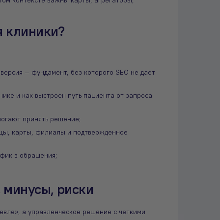
этом контексте важны карты, агрегаторы,
я клиники?
 версия — фундамент, без которого SEO не дает
нике и как выстроен путь пациента от запроса
могают принять решение;
ицы, карты, филиалы и подтвержденное
фик в обращения;
 минусы, риски
евле», а управленческое решение с четкими