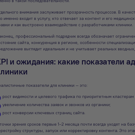
менно в такой последовательности.
тдельного внимания заслуживает прозрачность процессов. В каче
о именно входит в услугу, кто отвечает за контент и его медицинс
равки и как выстроено взаимодействие с разработчиками клиники.
аконец, профессиональный подрядчик всегда обозначает ограничен
остояние сайта, конкуренция в регионе, особенности специализаци
редложение выглядит идеальным и не учитывает реальных вводных,
PI и ожидания: какие показатели а
клиники
еалистичные показатели для клиники — это:
рост видимости и целевого трафика по приоритетным кластерам (
увеличение количества заявок и звонков из органики;
рост конверсии ключевых страниц сайта.
точки зрения сроков первые 1–2 месяца почти всегда уходят на баз
рестройку структуры, запуск или корректировку контента. Это эта