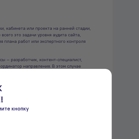
, кабинета или проекта на ранней стадии,
 всего это задачи уровня аудита сайта,
я плана работ или экспертного контроля
сы — разработчик, контент-специалист,
оординатор направления. В этом случае
ость, более низкий порог входа и, при
них уровней согласований.
К
ине
!
иники почти никогда не ограничивается одной
мите кнопку
е SEO, аналитика, работа с картами и
иалист физически не может одинаково
нь, перегрузка, смена приоритетов или