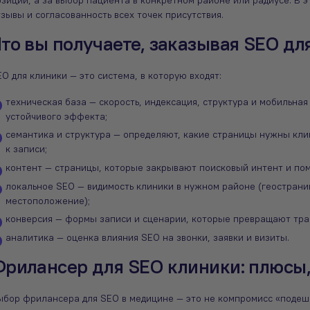
зиции, а за выбор пациента в конкретном районе или радиусе. В 
зывы и согласованность всех точек присутствия.
то вы получаете, заказывая SEO дл
O для клиники — это система, в которую входят:
техническая база — скорость, индексация, структура и мобильная
устойчивого эффекта;
семантика и структура — определяют, какие страницы нужны кли
к записи;
контент — страницы, которые закрывают поисковый интент и по
локальное SEO — видимость клиники в нужном районе (геостран
местоположение);
конверсия — формы записи и сценарии, которые превращают тра
аналитика — оценка влияния SEO на звонки, заявки и визиты.
рилансер для SEO клиники: плюсы,
ыбор фрилансера для SEO в медицине — это не компромисс «подеш