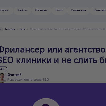
слуги
Кейсы
Отзывы
Блог
Компания
Контак
Главная
Блог
Фрилансер или агентство: кому доверить SEO клиники и не
Фрилансер или агентство
SEO клиники и не слить 
SEO
Дмитрий
Руководитель отдела SEO