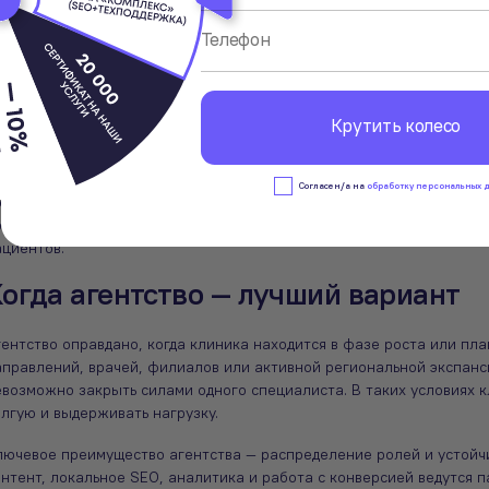
анальное исчезновение исполнителя приводят к остановке работ. Д
троится месяцами, такие паузы особенно болезненны.
тдельный момент — отсутствие формализованных процессов. У фрил
розрачной системы отчетности и привязки к бизнес-показателям.
Крутить колесо
EO-агентство для клиники: плюсы, 
Cогласен/а на
обработку персональных 
ормат работы с SEO-агентством становится актуальным в тот моме
рганическое продвижение как эксперимент и начинает воспринима
ациентов.
огда агентство — лучший вариант
гентство оправдано, когда клиника находится в фазе роста или п
аправлений, врачей, филиалов или активной региональной экспанс
евозможно закрыть силами одного специалиста. В таких условиях к
лгую и выдерживать нагрузку.
лючевое преимущество агентства — распределение ролей и устойчи
онтент, локальное SEO, аналитика и работа с конверсией ведутся 