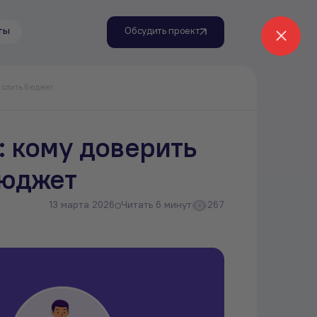
ты
Обсудить проект
 слить бюджет
: кому доверить
бюджет
13 марта 2026
Читать 6 минут
267