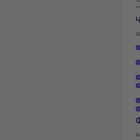
по
от
Ч
SE
Ф
В