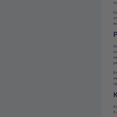
п
Е
о
в
Р
Ос
п
м
р
В
м
п
К
К
6 