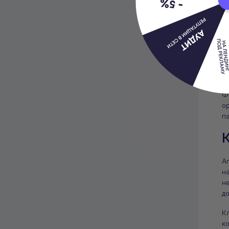
б
с
О
п
S
Ф
о
п
К
А
н
н
до
К
к