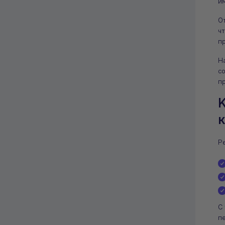
и
О
чт
п
Н
с
п
K
Р
С 
пе