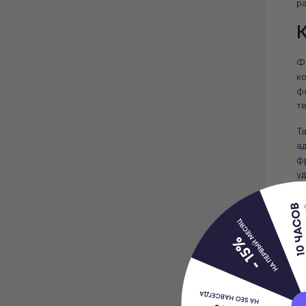
р
К
Ф
ко
ф
те
Т
а
фр
у
Г
К
зо
с
ка
Вт