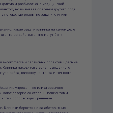
в долгую и разбираться в медицинской
риантом, но вызывает опасения другого рода:
 в потоке, где реальные задачи клиники
знанно, какие задачи клиника на самом деле
 агентство действительно могут быть
я e-commerce и сервисных проектов. Здесь не
и. Клиника находится в зоне повышенного
туре сайта, качеству контента и точности
бещания, упрощенные или агрессивно
рывают доверие со стороны пациентов и
яснять и сопровождать решение.
и. Клиники борются не за абстрактные