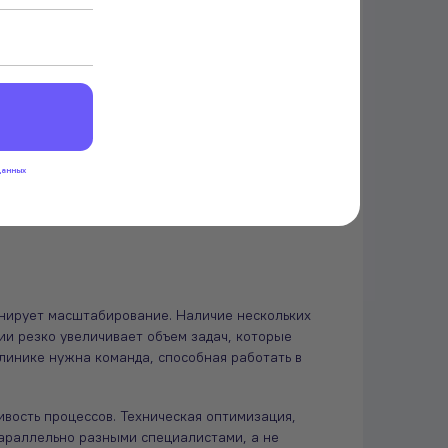
ля медицинского сайта, где продвижение
ансеров часто нет четких SLA, регламентов,
минусы, риски
данных
нт, когда клиника перестает рассматривать
ть его как управляемый канал привлечения
ланирует масштабирование. Наличие нескольких
ии резко увеличивает объем задач, которые
линике нужна команда, способная работать в
вость процессов. Техническая оптимизация,
параллельно разными специалистами, а не