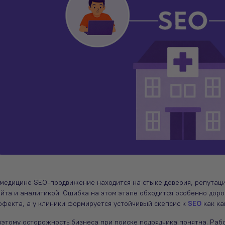
ижение сайта клиники
Как использовать лендинг для
 медицине SEO-продвижение находится на стыке доверия, репутаци
ями: как контент-
решения практических задач
йта и аналитикой. Ошибка на этом этапе обходится особенно доро
тинг помогает сэкономить
клиники?
ффекта, а у клиники формируется устойчивый скепсис к
SEO
как ка
амный бюджет
Разработка сайтов
3 минут
Контент
6 минут
оэтому осторожность бизнеса при поиске подрядчика понятна. Раб