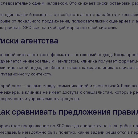
оследовательно одним человеком. Это снижает риски остановки раб
ще один важный момент — способность агентства работать комплек
трыве от локального продвижения, пользовательских сценариев и а
ыстраивает SEO как часть общей маркетинговой системы.
иски агентства
новной риск агентского формата — потоковый подход. Когда проек
одменяется универсальным чек-листом, клиника получает формаль
едицине такой подход особенно опасен: каждая клиника отличаетс
епутационному контексту.
торой риск — разрыв между коммуникацией и экспертизой. Если вс
енеджера, а клиника не имеет доступа к специалистам, которые 
розрачность и управляемость процесса.
ак сравнивать предложения прави
орректное предложение по SEO всегда опирается на план работ на
месяцев. В нем должно быть понятно, какие задачи решаются в пер