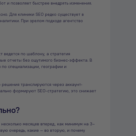
от и позволяет быстрее внедрять изменения.
сно. Для клиники SEO редко существует в
налитики. При зрелом подходе агентство
т ведется по шаблону, а стратегия
ные отчеты без ощутимого бизнес-эффекта. В
я по специализации, географии и
е решения транслируются через аккаунт-
реально формируют SEO-стратегию, это снижает
льно?
 несколько месяцев вперед, как минимум на 3–
вую очередь, какие — во вторую, и почему