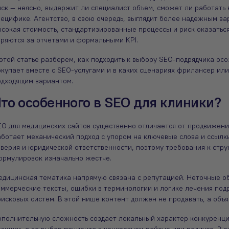
Максим
Максим
ск — неясно, выдержит ли специалист объем, сможет ли работать 
иректор по производству Belberry
директор по производству Belberry
ецифике. Агентство, в свою очередь, выглядит более надежным ва
сокая стоимость, стандартизированные процессы и риск оказаться
еряются за отчетами и формальными KPI.
этой статье разберем, как подходить к выбору SEO-подрядчика осо
купает вместе с SEO-услугами и в каких сценариях фрилансер или
одходящим вариантом.
то особенного в SEO для клиники?
EO для медицинских сайтов существенно отличается от продвижени
аботает механический подход с упором на ключевые слова и ссылк
верия и юридической ответственности, поэтому требования к струк
ормулировок изначально жестче.
едицинская тематика напрямую связана с репутацией. Неточные о
оммерческие тексты, ошибки в терминологии и логике лечения под
исковых систем. В этой нише контент должен не продавать, а объ
ополнительную сложность создает локальный характер конкуренци