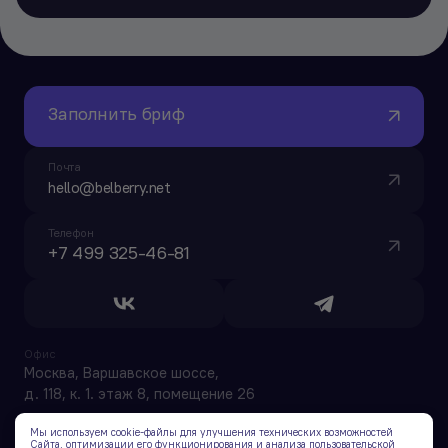
Заполнить бриф
Почта
hello@belberry.net
Телефон
+7 499 325-46-81
Офис
Москва, Варшавское шоссе,
д. 118, к. 1. этаж 8, помещение 26
Мы используем cookie-файлы для улучшения технических возможностей
Сайта, оптимизации его функционирования и анализа пользовательской