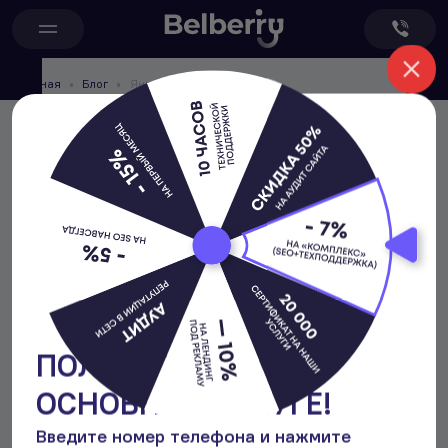
Главная
Блог
Яндекс Медицина: новый поиск врачей и клиник — как клиникам получать пациентов
Яндекс Медицина: новый поиск
врачей и клиник — как клиникам
получать пациентов
970
SEO
Медицинский маркетинг
5 минут
2 марта 2026
Дмитрий
Руководитель отдела SEO
ПОЛУЧИТЕ БОНУС К
ОСНОВНОЙ УСЛУГЕ!
Введите номер телефона и нажмите
кнопку
«Крутить колесо»