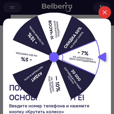
Главная
Блог
Медицинская этика и деонтология в стоматологии
Медицинская этика и
деонтология в стоматологии
323
Отзывы и репутация
6 минут
27 января 2026
Виктория
Руководитель отдела ORM и SERM
ПОЛУЧИТЕ БОНУС К
ОСНОВНОЙ УСЛУГЕ!
Введите номер телефона и нажмите
кнопку
«Крутить колесо»