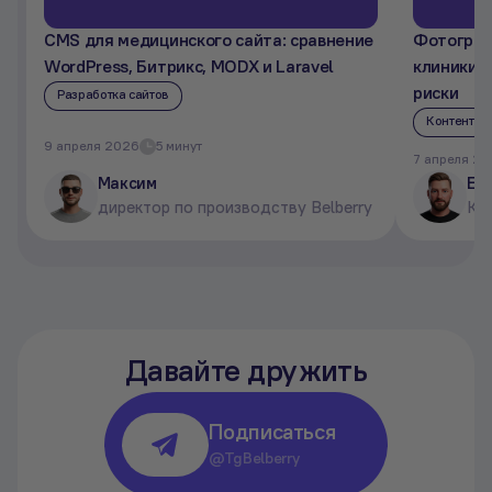
CMS для медицинского сайта: сравнение
Фотограф
WordPress, Битрикс, MODX и Laravel
клиники: 
риски
Разработка сайтов
Контент
9 апреля 2026
5 минут
7 апреля 2
Максим
Ев
директор по производству Belberry
Ком
Давайте дружить
Подписаться
@TgBelberry