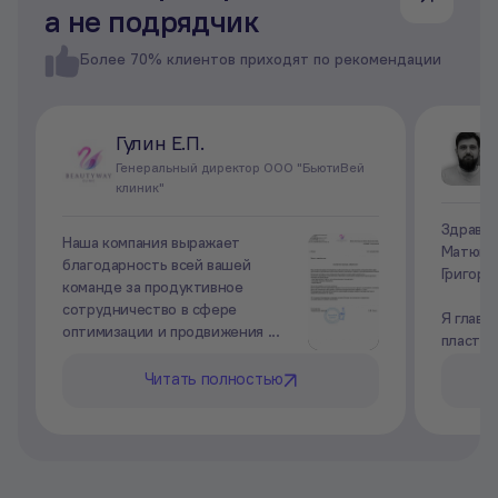
а не подрядчик
Более 70% клиентов приходят по рекомендации
Гулин Е.П.
Генеральный директор ООО "БьютиВей
клиник"
Здравст
Наша компания выражает
Матюшк
благодарность всей вашей
Григорь
команде за продуктивное
сотрудничество в сфере
Я главн
оптимизации и продвижения ...
пластич
Читать полностью