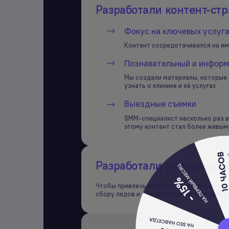
Разработали контент-стр
Фокус на ключевых услуг
Контент сосредотачивался на им
Познавательный и информ
Мы создали материалы, которые 
узнать о клинике и её услугах
Выездные съемки
SMM-специалист несколько раз в
этому контент стал более живы
Разработали уникальный
Чтобы привлечь пациентов, мы разработа
сбору лидов и заинтересованности целев