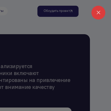
ты
Обсудить проект
иализируется
иники включают
ентированы на привлечение
т внимание качеству