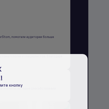
verStom, помогали аудитории больше
 стоматологии и специалистов. Благодаря
К
!
мите кнопку
ид-магниты, которые способствовали