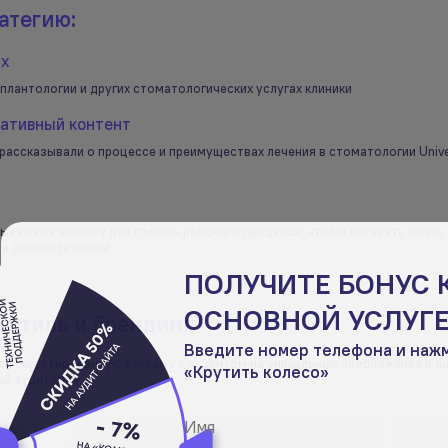
атегию:
ах
плантологии и других стоматологических услугах клиники
ативный контент
рассказывали о процессе и преимуществах лечения в стоматологии Uni
ыезжал в клинику для съёмок рабочего процесса, чтобы показать жизнь
м и доверительным
ПОЛУЧИТЕ БОНУС 
ОСНОВНОЙ УСЛУГЕ
 стиль и брендинг
Введите номер телефона и наж
ли таргетированную рекламу с акцентом на уникальные предложения и л
«Крутить колесо»
ой аудитории.