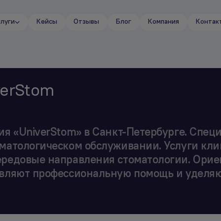
слуги
Кейсы
Отзывы
Блог
Компания
Контак
verStom
ия «UniverStom» в Санкт-Петербурге. Спец
оматологическом обслуживании. Услуги кл
ередовые направления стоматологии. Ори
авляют профессиональную помощь и уделяю