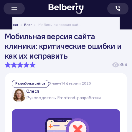
Главная
Блог
Мобильная версия сайта клиники: критические ошибки и как их исправить
Мобильная версия сайта
клиники: критические ошибки и
как их исправить
369
Разработка сайтов
5 минут
14 февраля 2026
Олеся
Руководитель Frontend-разработки
ПОЛУЧИТЕ БОНУС К
ОСНОВНОЙ УСЛУГЕ!
Введите номер телефона и нажмите
кнопку
«Крутить колесо»